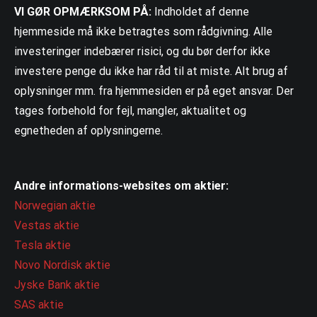
VI GØR OPMÆRKSOM PÅ:
Indholdet af denne
hjemmeside må ikke betragtes som rådgivning. Alle
investeringer indebærer risici, og du bør derfor ikke
investere penge du ikke har råd til at miste. Alt brug af
oplysninger mm. fra hjemmesiden er på eget ansvar. Der
tages forbehold for fejl, mangler, aktualitet og
egnetheden af oplysningerne.
Andre informations-websites om aktier:
Norwegian aktie
Vestas aktie
Tesla aktie
Novo Nordisk aktie
Jyske Bank aktie
SAS aktie