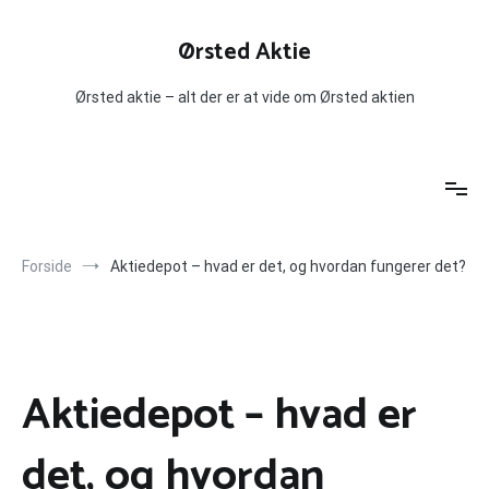
Videre
til
Ørsted Aktie
indhold
Ørsted aktie – alt der er at vide om Ørsted aktien
Forside
Aktiedepot – hvad er det, og hvordan fungerer det?
Aktiedepot – hvad er
det, og hvordan