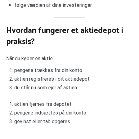
følge værdien af dine investeringer
Hvordan fungerer et aktiedepot i
praksis?
Når du køber en aktie:
pengene trækkes fra din konto
aktien registreres i dit aktiedepot
du står nu som ejer af aktien
aktien fjernes fra depotet
pengene indsættes på din konto
gevinst eller tab opgøres