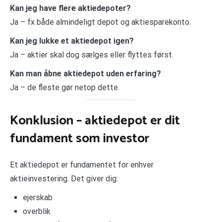
Kan jeg have flere aktiedepoter?
Ja – fx både almindeligt depot og aktiesparekonto.
Kan jeg lukke et aktiedepot igen?
Ja – aktier skal dog sælges eller flyttes først.
Kan man åbne aktiedepot uden erfaring?
Ja – de fleste gør netop dette.
Konklusion – aktiedepot er dit
fundament som investor
Et aktiedepot er fundamentet for enhver
aktieinvestering. Det giver dig:
ejerskab
overblik