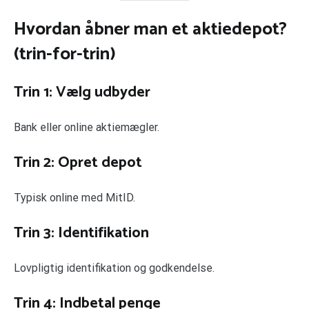
Hvordan åbner man et aktiedepot?
(trin-for-trin)
Trin 1: Vælg udbyder
Bank eller online aktiemægler.
Trin 2: Opret depot
Typisk online med MitID.
Trin 3: Identifikation
Lovpligtig identifikation og godkendelse.
Trin 4: Indbetal penge