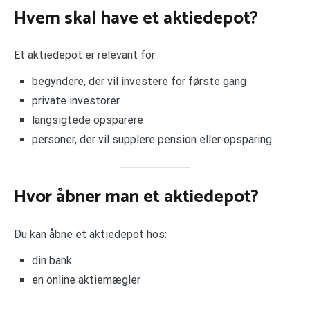
Hvem skal have et aktiedepot?
Et aktiedepot er relevant for:
begyndere, der vil investere for første gang
private investorer
langsigtede opsparere
personer, der vil supplere pension eller opsparing
Hvor åbner man et aktiedepot?
Du kan åbne et aktiedepot hos:
din bank
en online aktiemægler