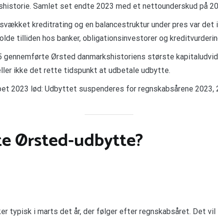
vshistorie. Samlet set endte 2023 med et nettounderskud på 20,2
vækket kreditrating og en balancestruktur under pres var det 
lde tilliden hos banker, obligationsinvestorer og kreditvurderi
gennemførte Ørsted danmarkshistoriens største kapitaludvidel
eller ikke det rette tidspunkt at udbetale udbytte.
abet 2023 lød: Udbyttet suspenderes for regnskabsårene 2023, 
e Ørsted-udbytte?
er typisk i marts det år, der følger efter regnskabsåret. Det vil