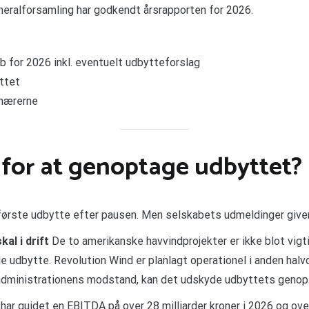
neralforsamling har godkendt årsrapporten for 2026.
 for 2026 inkl. eventuelt udbytteforslag
ttet
onærerne
 for at genoptage udbyttet?
ørste udbytte efter pausen. Men selskabets udmeldinger giver et 
al i drift
De to amerikanske havvindprojekter er ikke blot vig
 udbytte. Revolution Wind er planlagt operationel i anden halv
p-administrationens modstand, kan det udskyde udbyttets genop
ar guidet en EBITDA på over 28 milliarder kroner i 2026 og over