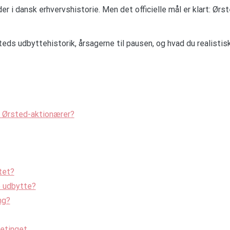
 i dansk erhvervshistorie. Men det officielle mål er klart: Ør
teds udbyttehistorik, årsagerne til pausen, og hvad du realistis
or Ørsted-aktionærer?
tet?
e udbytte?
ng?
etinget