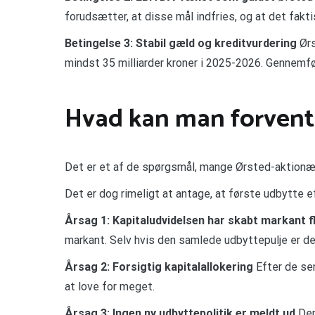
forudsætter, at disse mål indfries, og at det fakti
Betingelse 3: Stabil gæld og kreditvurdering
Ørs
mindst 35 milliarder kroner i 2025-2026. Gennemfør
Hvad kan man forvente
Det er et af de spørgsmål, mange Ørsted-aktionære
Det er dog rimeligt at antage, at første udbytte e
Årsag 1: Kapitaludvidelsen har skabt markant fl
markant. Selv hvis den samlede udbyttepulje er den
Årsag 2: Forsigtig kapitalallokering
Efter de sen
at love for meget.
Årsag 3: Ingen ny udbyttepolitik er meldt ud
Den