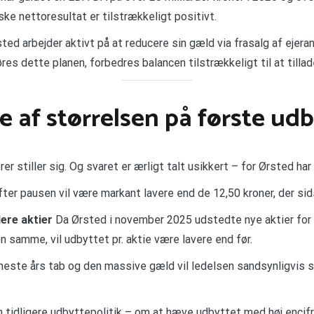
ske nettoresultat er tilstrækkeligt positivt.
ted arbejder aktivt på at reducere sin gæld via frasalg af ejeran
es dette planen, forbedres balancen tilstrækkeligt til at tilla
 af størrelsen på første udb
r stiller sig. Og svaret er ærligt talt usikkert – for Ørsted h
fter pausen vil være markant lavere end de 12,50 kroner, der s
ere aktier
Da Ørsted i november 2025 udstedte nye aktier for 60
 samme, vil udbyttet pr. aktie være lavere end før.
este års tab og den massive gæld vil ledelsen sandsynligvis st
 tidligere udbyttepolitik – om at hæve udbyttet med høj encif