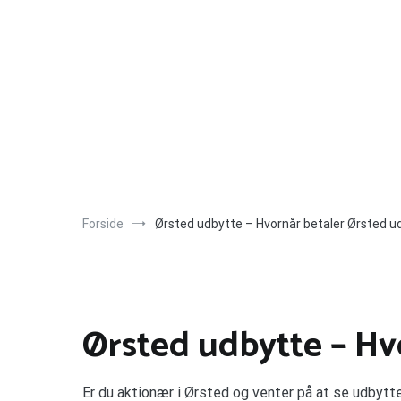
Videre
til
indhold
Forside
Ørsted udbytte – Hvornår betaler Ørsted u
Ørsted udbytte – Hv
Er du aktionær i Ørsted og venter på at se udbyt