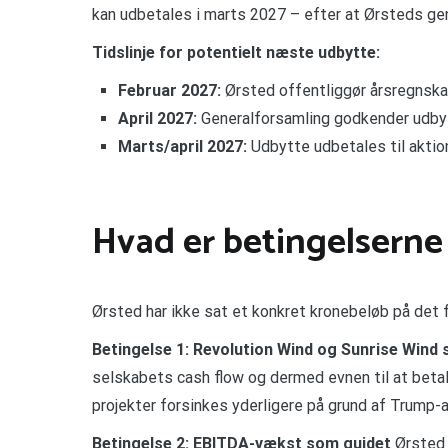
kan udbetales i marts 2027 – efter at Ørsteds ge
Tidslinje for potentielt næste udbytte:
Februar 2027:
Ørsted offentliggør årsregnskab
April 2027:
Generalforsamling godkender udby
Marts/april 2027:
Udbytte udbetales til akti
Hvad er betingelserne
Ørsted har ikke sat et konkret kronebeløb på det f
Betingelse 1: Revolution Wind og Sunrise Wind sk
selskabets cash flow og dermed evnen til at betale
projekter forsinkes yderligere på grund af Trum
Betingelse 2: EBITDA-vækst som guidet
Ørsted h