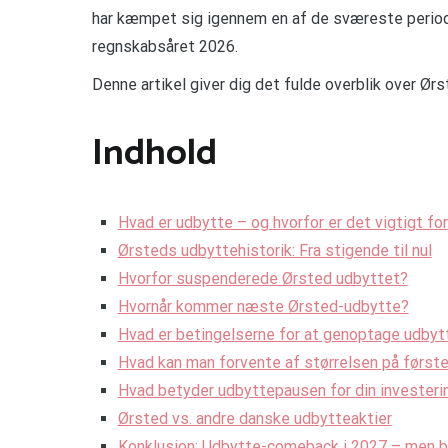
har kæmpet sig igennem en af de sværeste perioder
regnskabsåret 2026.
Denne artikel giver dig det fulde overblik over Ørs
Indhold
Hvad er udbytte – og hvorfor er det vigtigt f
Ørsteds udbyttehistorik: Fra stigende til nul
Hvorfor suspenderede Ørsted udbyttet?
Hvornår kommer næste Ørsted-udbytte?
Hvad er betingelserne for at genoptage udbyt
Hvad kan man forvente af størrelsen på først
Hvad betyder udbyttepausen for din investeri
Ørsted vs. andre danske udbytteaktier
Konklusion: Udbytte-comeback i 2027 – men b