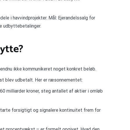
dele i havvindprojekter. Mål: Ejerandelssalg for
de udbyttebetalinger.
ytte?
ar endnu ikke kommunikeret noget konkret beløb.
idst blev udbetalt. Her er ræsonnementet:
 milliarder kroner, steg antallet af aktier i omløb
arte forsigtigt og signalere kontinuitet frem for
ret procentvækst – er formelt opgivet. Hvad den