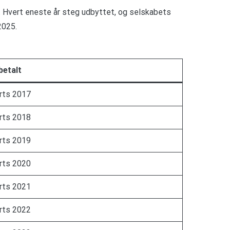
e. Hvert eneste år steg udbyttet, og selskabets
2025.
betalt
rts 2017
rts 2018
rts 2019
rts 2020
rts 2021
rts 2022