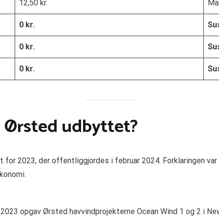
12,50 kr.
Ma
0 kr.
Su
0 kr.
Su
0 kr.
Su
 Ørsted udbyttet?
or 2023, der offentliggjordes i februar 2024. Forklaringen var 
økonomi.
 2023 opgav Ørsted havvindprojekterne Ocean Wind 1 og 2 i New 