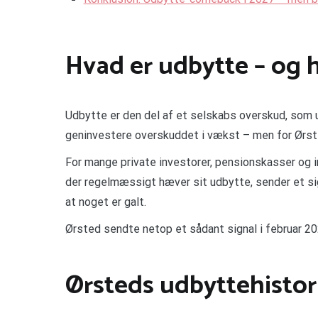
Hvad er udbytte – og h
Udbytte er den del af et selskabs overskud, som u
geninvestere overskuddet i vækst – men for Ørsted
For mange private investorer, pensionskasser og in
der regelmæssigt hæver sit udbytte, sender et sig
at noget er galt.
Ørsted sendte netop et sådant signal i februar 2
Ørsteds udbyttehistorik