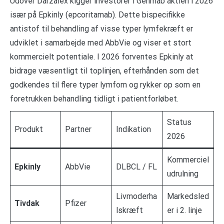
Udover Darzalex kigger investorer i Genmab aktien i 2026
især på Epkinly (epcoritamab). Dette bispecifikke
antistof til behandling af visse typer lymfekræft er
udviklet i samarbejde med AbbVie og viser et stort
kommercielt potentiale. I 2026 forventes Epkinly at
bidrage væsentligt til toplinjen, efterhånden som det
godkendes til flere typer lymfom og rykker op som en
foretrukken behandling tidligt i patientforløbet.
Status
Produkt
Partner
Indikation
2026
Kommerciel
Epkinly
AbbVie
DLBCL / FL
udrulning
Livmoderha
Markedsled
Tivdak
Pfizer
lskræft
er i 2. linje