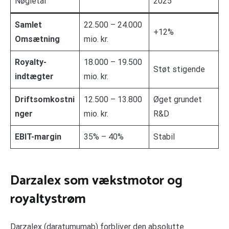
Nøgletal
2025
Samlet
22.500 – 24.000
+12%
Omsætning
mio. kr.
Royalty-
18.000 – 19.500
Støt stigende
indtægter
mio. kr.
Driftsomkostni
12.500 – 13.800
Øget grundet
nger
mio. kr.
R&D
EBIT-margin
35% – 40%
Stabil
Darzalex som vækstmotor og
royaltystrøm
Darzalex (daratumumab) forbliver den absolutte