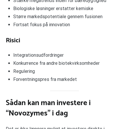
Stærke megatrends inden for bæredygtighed
Biologiske løsninger erstatter kemiske
Større markedspotentiale gennem fusionen
Fortsat fokus på innovation
Risici
Integrationsudfordringer
Konkurrence fra andre biotekvirksomheder
Regulering
Forventningspres fra markedet
Sådan kan man investere i
“Novozymes” i dag
Det er ikke længere muligt at investere direkte i