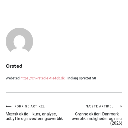
Orsted
Websted
https://xn--rsted-aktie-fgb.dk
Indlæg oprettet
50
Indlægsnavigation
FORRIGE ARTIKEL
NÆSTE ARTIKEL
Mærsk aktie – kurs, analyse,
Grønne aktier i Danmark –
udbytte og investeringsoverblik
overblik, muligheder og risici
(2026)