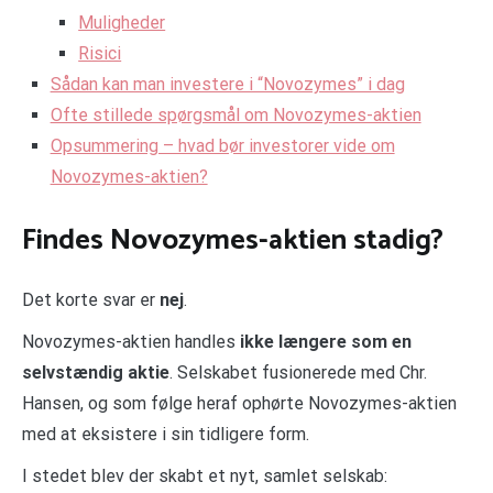
Muligheder
Risici
Sådan kan man investere i “Novozymes” i dag
Ofte stillede spørgsmål om Novozymes-aktien
Opsummering – hvad bør investorer vide om
Novozymes-aktien?
Findes Novozymes-aktien stadig?
Det korte svar er
nej
.
Novozymes-aktien handles
ikke længere som en
selvstændig aktie
. Selskabet fusionerede med Chr.
Hansen, og som følge heraf ophørte Novozymes-aktien
med at eksistere i sin tidligere form.
I stedet blev der skabt et nyt, samlet selskab: